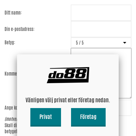
Ditt namn:
Din e-postadress:
Betyg:
Kommentar:
Vänligen välj privat eller företag nedan.
Ange koden:
svk4Pz
Privat
Företag
(motverkar spam)
Skall din epost-adress synas vid
Ja
betyget?
Nej