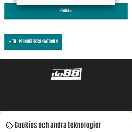
SPARA »
« TILL PRODUKTPRESENTATIONEN
Cookies och andra teknologier
LÄMNA DIN RECENSION HÄR