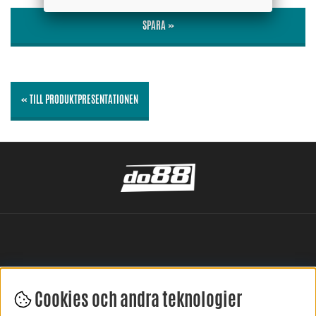
SPARA »
« TILL PRODUKTPRESENTATIONEN
Cookies och andra teknologier
LÄMNA DIN RECENSION HÄR