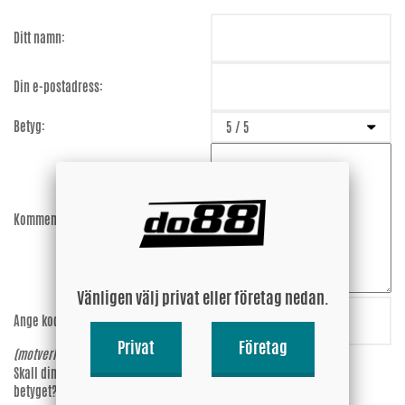
Ditt namn:
Din e-postadress:
Betyg:
Kommentar:
Vänligen välj privat eller företag nedan.
Ange koden:
FtaLT5
Privat
Företag
(motverkar spam)
Skall din epost-adress synas vid
Ja
betyget?
Nej