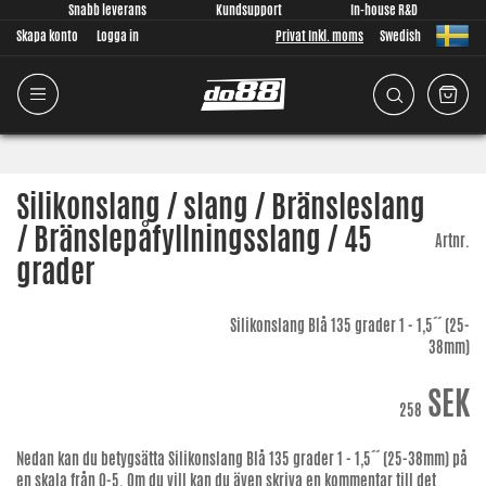
Snabb leverans
Kundsupport
In-house R&D
Skapa konto
Logga in
Privat Inkl. moms
Swedish
Silikonslang / slang / Bränsleslang
/ Bränslepåfyllningsslang / 45
Artnr.
grader
Silikonslang Blå 135 grader 1 - 1,5´´ (25-
38mm)
SEK
258
Nedan kan du betygsätta
Silikonslang Blå 135 grader 1 - 1,5´´ (25-38mm)
på
en skala från 0-5. Om du vill kan du även skriva en kommentar till det