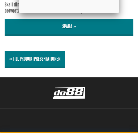
Skall din epost-adress synas vid
Ja
betyget?
Nej
SPARA »
« TILL PRODUKTPRESENTATIONEN