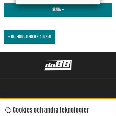
SPARA »
« TILL PRODUKTPRESENTATIONEN
Cookies och andra teknologier
LÄMNA DIN RECENSION HÄR