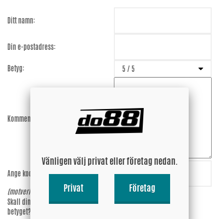
Ditt namn:
Din e-postadress:
Betyg:
Kommentar:
Vänligen välj privat eller företag nedan.
Ange koden:
unNWXc
Privat
Företag
(motverkar spam)
Skall din epost-adress synas vid
Ja
betyget?
Nej