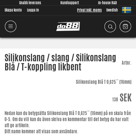
Snabb leverans
Kundsupport
In-house R&D
Skapa konto
Logga in
Privat Inkl. moms
Swedish
Silikonslang / slang / Silikonslang
Artnr.
Blå / T-koppling likbent
Silikonslang Blå T 0,625´´ (16mm)
SEK
138
Nedan kan du betygsätta
Silikonslang Blå T 0,625´´ (16mm)
på en skala från
0-5. Om du vill kan du även skriva en kommentar till det betyg du har valt
att ge artikeln.
Ditt namn kommer att visas som avsändare.