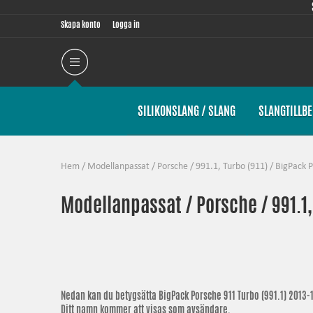
Skapa konto
Logga in
SILIKONSLANG / SLANG
SLANGTILLB
Hem
/
Modellanpassat
/
Porsche
/
991.1, Turbo (911)
/
BigPack P
Modellanpassat / Porsche / 991.1, 
Nedan kan du betygsätta
BigPack Porsche 911 Turbo (991.1) 2013-
Ditt namn kommer att visas som avsändare.