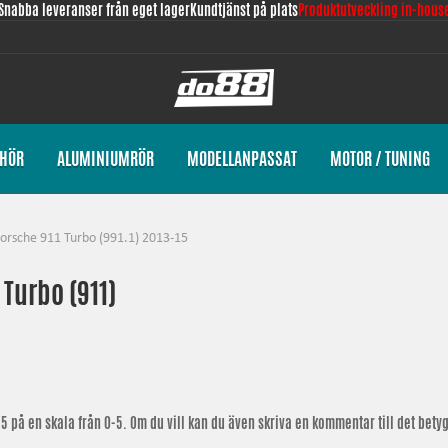
Snabba leveranser från eget lager
Kundtjänst på plats
Produktutveckling in-hous
EHÖR
ALUMINIUMRÖR
MODELLANPASSAT
MOTOR / TUNING
orsche 911 Turbo (991.1) 2013-15
Turbo (911)
15
på en skala från 0-5. Om du vill kan du även skriva en kommentar till det betyg 