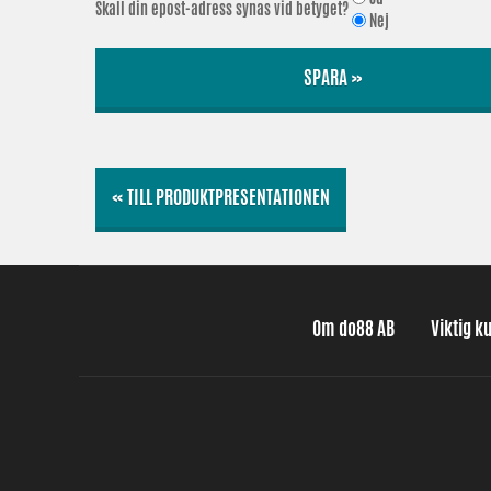
Skall din epost-adress synas vid betyget?
Nej
SPARA »
« TILL PRODUKTPRESENTATIONEN
Om do88 AB
Viktig k