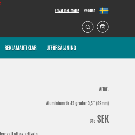
e
Privat Inkl. moms
Swedish
REKLAMARTIKLAR
UTFÖRSÄLJNING
Artnr.
Aluminiumrör 45 grader 3,5´´ (89mm)
SEK
315
ar valt att ge artikeln.