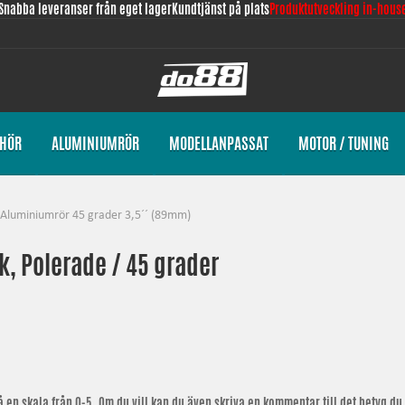
Snabba leveranser från eget lager
Kundtjänst på plats
Produktutveckling in-hous
EHÖR
ALUMINIUMRÖR
MODELLANPASSAT
MOTOR / TUNING
Aluminiumrör 45 grader 3,5´´ (89mm)
, Polerade / 45 grader
 en skala från 0-5. Om du vill kan du även skriva en kommentar till det betyg du h