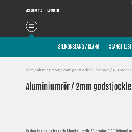
Skapa konto
Logga in
SILIKONSLANG / SLANG
SLANGTILLB
Hem
/
Aluminiumrör
/
2mm godstjocklek, Polerade
/
45 grader
/
Aluminiumrör / 2mm godstjocklek
Nedan kan du betygsätta
Aluminiumrör 45 grader 3,5´´ (89mm)
på