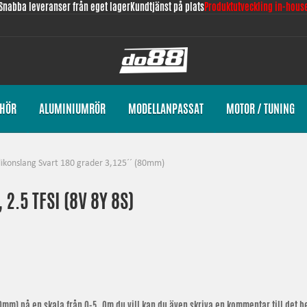
Snabba leveranser från eget lager
Kundtjänst på plats
Produktutveckling in-hous
EHÖR
ALUMINIUMRÖR
MODELLANPASSAT
MOTOR / TUNING
ilikonslang Svart 180 grader 3,125´´ (80mm)
2.5 TFSI (8V 8Y 8S)
80mm)
på en skala från 0-5. Om du vill kan du även skriva en kommentar till det bet