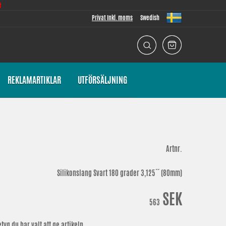
e
Privat Inkl. moms
Swedish
REKLAMARTIKLAR
UTFÖRSÄLJNING
Artnr.
Silikonslang Svart 180 grader 3,125´´ (80mm)
SEK
563
yg du har valt att ge artikeln.