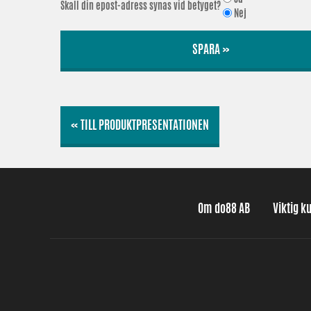
Skall din epost-adress synas vid betyget?
Nej
SPARA »
« TILL PRODUKTPRESENTATIONEN
Om do88 AB
Viktig k