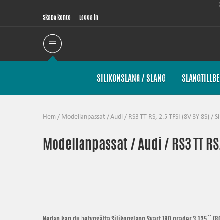
Skapa konto
Logga in
SILIKONSLANG / SLANG
SLANGTILLB
Hem
/
Modellanpassat
/
Audi
/
RS3 TT RS, 2.5 TFSI (8V 8Y 8S)
/
S
Modellanpassat / Audi / RS3 TT RS, 
Nedan kan du betygsätta
Silikonslang Svart 180 grader 3,125´´ (