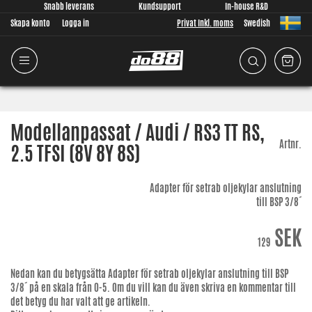
Snabb leverans
Kundsupport
In-house R&D
Skapa konto
Logga in
Privat Inkl. moms
Swedish
Modellanpassat / Audi / RS3 TT RS,
Artnr.
2.5 TFSI (8V 8Y 8S)
Adapter för setrab oljekylar anslutning
till BSP 3/8´
SEK
129
Nedan kan du betygsätta
Adapter för setrab oljekylar anslutning till BSP
3/8´
på en skala från 0-5. Om du vill kan du även skriva en kommentar till
det betyg du har valt att ge artikeln.