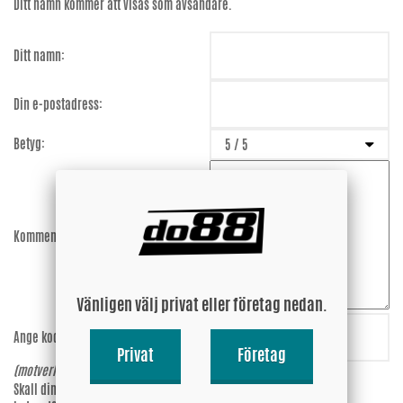
Ditt namn kommer att visas som avsändare.
Ditt namn:
Din e-postadress:
Betyg:
Kommentar:
Vänligen välj privat eller företag nedan.
Ange koden:
ENLkwk
Privat
Företag
(motverkar spam)
Skall din epost-adress synas vid
Ja