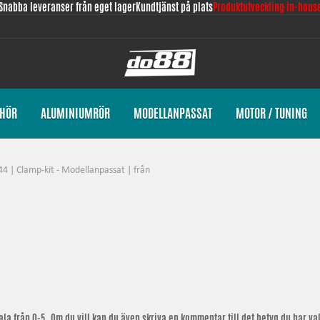
Snabba leveranser från eget lager
Kundtjänst på plats
Produktutveckling in-hous
EHÖR
ALUMINIUMRÖR
MODELLANPASSAT
MOTOR / TUNING
 | Clamp-kit - Modellanpassat | från
la från 0-5. Om du vill kan du även skriva en kommentar till det betyg du har valt