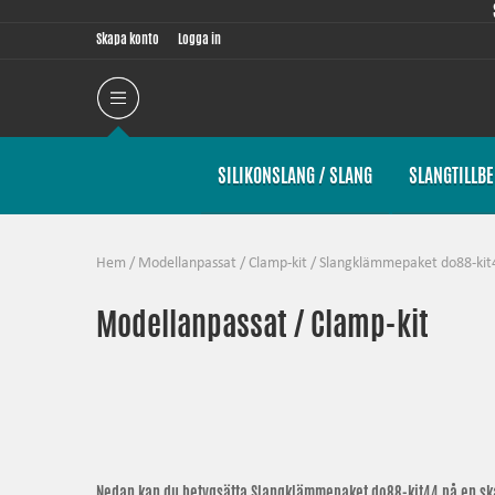
Skapa konto
Logga in
SILIKONSLANG / SLANG
SLANGTILLB
Hem
/
Modellanpassat
/
Clamp-kit
/
Slangklämmepaket do88-kit44
Modellanpassat / Clamp-kit
Nedan kan du betygsätta
Slangklämmepaket do88-kit44
på en ska