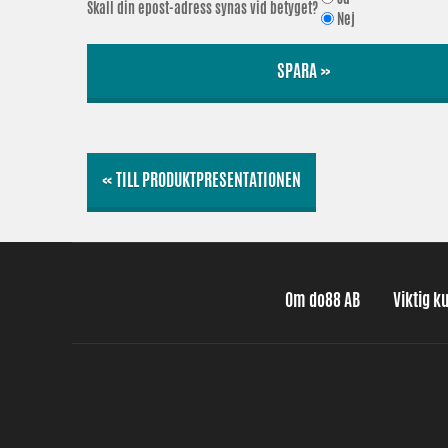
Skall din epost-adress synas vid betyget?
Nej
SPARA »
« TILL PRODUKTPRESENTATIONEN
Om do88 AB
Viktig k