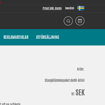
e
Privat Inkl. moms
Swedish
REKLAMARTIKLAR
UTFÖRSÄLJNING
Artnr.
Slangklämmepaket do88-kit44
SEK
91
 att ge artikeln.