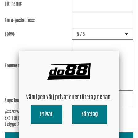
Ditt namn:
Din e-postadress:
Betyg:
Kommentar:
Vänligen välj privat eller företag nedan.
Ange koden:
EdcAC2
(motverkar spam)
Privat
Företag
Skall din epost-adress synas vid
Ja
betyget?
Nej