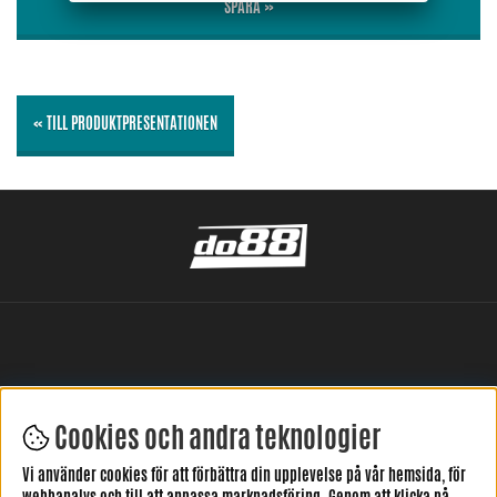
SPARA »
« TILL PRODUKTPRESENTATIONEN
Cookies och andra teknologier
LÄMNA DIN RECENSION HÄR
Vi använder cookies för att förbättra din upplevelse på vår hemsida, för