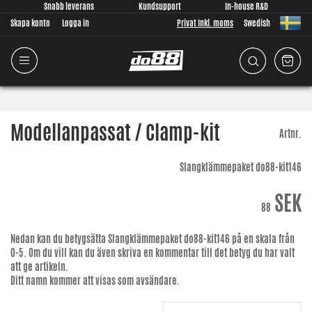
Snabb leverans
Kundsupport
In-house R&D
Skapa konto
Logga in
Privat Inkl. moms
Swedish
Modellanpassat / Clamp-kit
Artnr.
Slangklämmepaket do88-kit146
SEK
88
Nedan kan du betygsätta
Slangklämmepaket do88-kit146
på en skala från
0-5. Om du vill kan du även skriva en kommentar till det betyg du har valt
att ge artikeln.
Ditt namn kommer att visas som avsändare.