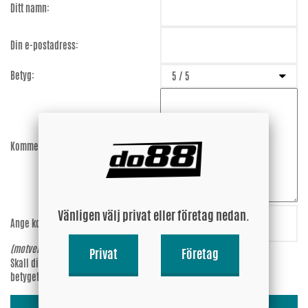
Ditt namn:
Din e-postadress:
Betyg:
Kommentar:
Vänligen välj privat eller företag nedan.
Ange koden:
W3PCZ2
(motverkar spam)
Privat
Företag
Skall din epost-adress synas vid
Ja
betyget?
Nej