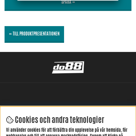
SPARA »
« TILL PRODUKTPRESENTATIONEN
Cookies och andra teknologier
LÄMNA DIN RECENSION HÄR
Vi använder cookies för att förbättra din upplevelse på vår hemsida, för