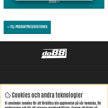
SPARA »
« TILL PRODUKTPRESENTATIONEN
Cookies och andra teknologier
LÄMNA DIN RECENSION HÄR
Vi använder cookies för att förbättra din upplevelse på vår hemsida, för