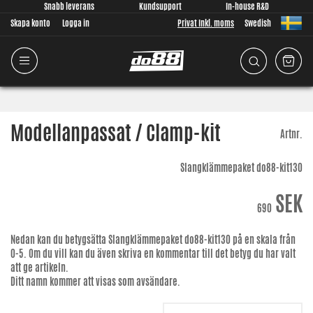
Snabb leverans
Kundsupport
In-house R&D
Skapa konto
Logga in
Privat Inkl. moms
Swedish
Modellanpassat / Clamp-kit
Artnr.
Slangklämmepaket do88-kit130
SEK
690
Nedan kan du betygsätta
Slangklämmepaket do88-kit130
på en skala från
0-5. Om du vill kan du även skriva en kommentar till det betyg du har valt
att ge artikeln.
Ditt namn kommer att visas som avsändare.