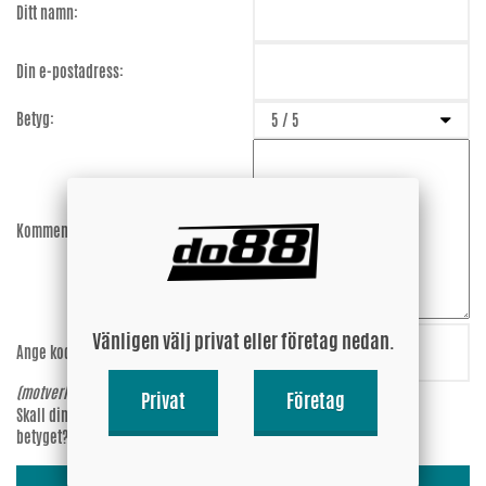
Ditt namn:
Din e-postadress:
Betyg:
Kommentar:
Vänligen välj privat eller företag nedan.
Ange koden:
97ynYj
(motverkar spam)
Privat
Företag
Skall din epost-adress synas vid
Ja
betyget?
Nej