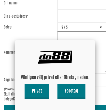
Ditt namn:
Din e-postadress:
Betyg:
Kommentar:
Vänligen välj privat eller företag nedan.
Ange koden:
WavfPU
(motverkar spam)
Privat
Företag
Skall din epost-adress synas vid
Ja
betyget?
Nej