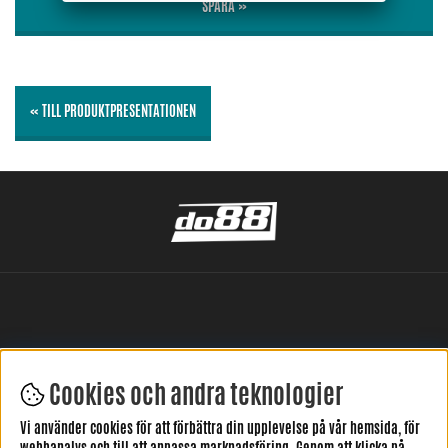
SPARA »
« TILL PRODUKTPRESENTATIONEN
Cookies och andra teknologier
LÄMNA DIN RECENSION HÄR
Vi använder cookies för att förbättra din upplevelse på vår hemsida, för