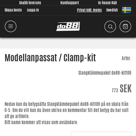
Snabb leverans
Kundsupport
In-house R&D
Skapa konto
Logga in
Privat Inkl. moms
Swedish
Modellanpassat / Clamp-kit
Artnr.
Slangklämmepaket do88-kit109
SEK
773
Nedan kan du betygsätta
Slangklämmepaket do88-kit109
på en skala från
0-5. Om du vill kan du även skriva en kommentar till det betyg du har valt
att ge artikeln.
Ditt namn kommer att visas som avsändare.