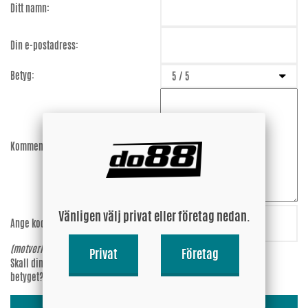
Ditt namn:
Din e-postadress:
Betyg:
Kommentar:
Vänligen välj privat eller företag nedan.
Ange koden:
gZSCAQ
(motverkar spam)
Privat
Företag
Skall din epost-adress synas vid
Ja
betyget?
Nej