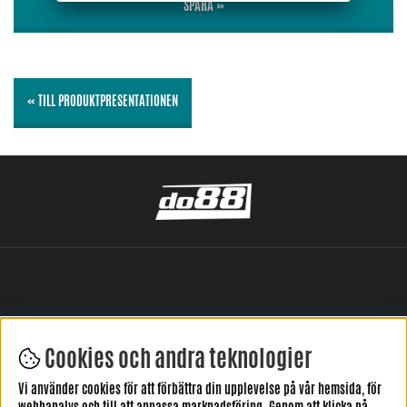
SPARA »
« TILL PRODUKTPRESENTATIONEN
Cookies och andra teknologier
LÄMNA DIN RECENSION HÄR
Vi använder cookies för att förbättra din upplevelse på vår hemsida, för