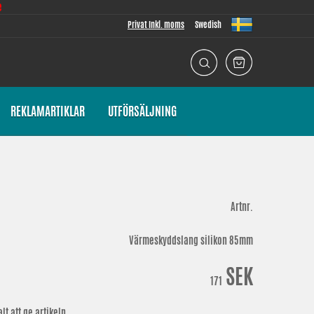
e
Privat Inkl. moms
Swedish
REKLAMARTIKLAR
UTFÖRSÄLJNING
Artnr.
Värmeskyddslang silikon 85mm
SEK
171
t att ge artikeln.