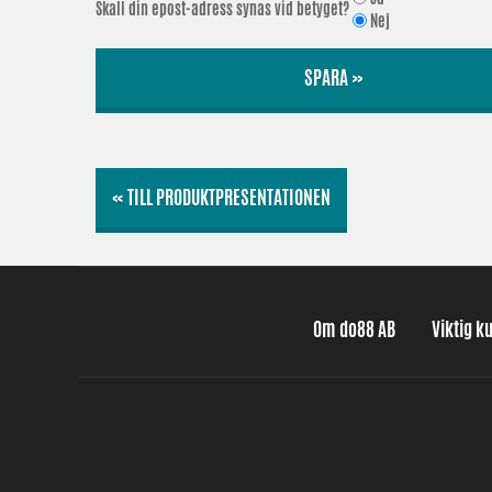
Skall din epost-adress synas vid betyget?
Nej
SPARA »
« TILL PRODUKTPRESENTATIONEN
Om do88 AB
Viktig k