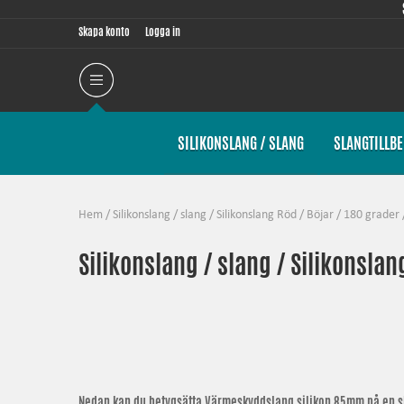
Skapa konto
Logga in
SILIKONSLANG / SLANG
SLANGTILLB
Hem
/
Silikonslang / slang
/
Silikonslang Röd
/
Böjar
/
180 grader
Silikonslang / slang / Silikonslan
Nedan kan du betygsätta
Värmeskyddslang silikon 85mm
på en sk