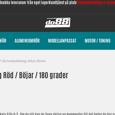
Snabba leveranser från eget lager
Kundtjänst på plats
Produktutveckling in-hous
EHÖR
ALUMINIUMRÖR
MODELLANPASSAT
MOTOR / TUNING
/
Värmeskyddslang silikon 85mm
g Röd / Böjar / 180 grader
ala från 0-5. Om du vill kan du även skriva en kommentar till det betyg du har val