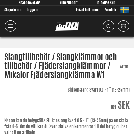
Snabb leverans
Kundsupport
In-house R&D
Skapa konto
Logga in
Privat Inkl. moms
Swedish
Slangtillbehör / Slangklämmor och
tillbehör / Fjäderslangklämmor /
Artnr.
Mikalor Fjäderslangklämma W1
Silikonslang Svart 0,5 - 1´´ (13-25mm)
SEK
109
Nedan kan du betygsätta
Silikonslang Svart 0,5 - 1´´ (13-25mm)
på en skala
från 0-5. Om du vill kan du även skriva en kommentar till det betyg du har
valt att ge artikeln.