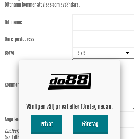
Ditt namn kommer att visas som avsändare.
Ditt namn:
Din e-postadress:
Betyg:
Kommentar:
Vänligen välj privat eller företag nedan.
Ange koden:
CuL6xG
Privat
Företag
(motverkar spam)
Skall din epost-adress synas vid
Ja