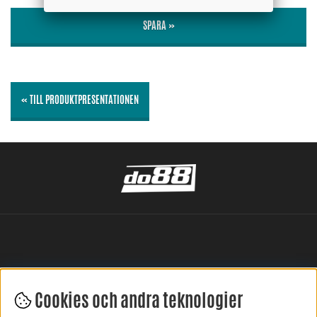
SPARA »
« TILL PRODUKTPRESENTATIONEN
Cookies och andra teknologier
LÄMNA DIN RECENSION HÄR