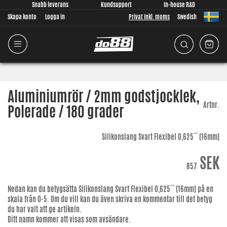
Snabb leverans
Kundsupport
In-house R&D
Skapa konto
Logga in
Privat Inkl. moms
Swedish
Aluminiumrör / 2mm godstjocklek,
Artnr.
Polerade / 180 grader
Silikonslang Svart Flexibel 0,625´´ (16mm)
SEK
857
Nedan kan du betygsätta
Silikonslang Svart Flexibel 0,625´´ (16mm)
på en
skala från 0-5. Om du vill kan du även skriva en kommentar till det betyg
du har valt att ge artikeln.
Ditt namn kommer att visas som avsändare.