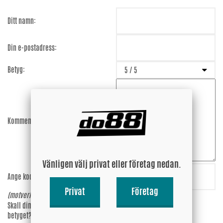
Ditt namn:
Din e-postadress:
Betyg:
Kommentar:
Vänligen välj privat eller företag nedan.
Ange koden:
43LBwd
Privat
Företag
(motverkar spam)
Skall din epost-adress synas vid
Ja
betyget?
Nej