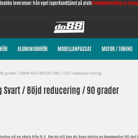
Snabba leveranser från eget lager
Kundtjänst på plats
Produktutveckling in-hous
EHÖR
ALUMINIUMRÖR
MODELLANPASSAT
MOTOR / TUNING
90 grader
/
BMW M3 E90 E92 DKG- / DCT-oljekylare Racing
g Svart / Böjd reducering / 90 grader
Racing
på en skala från 0-5. Om du vill kan du även skriva en kommentar till det b