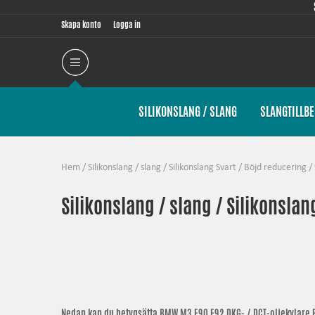
Skapa konto
Logga in
SILIKONSLANG / SLANG
SLANGTILLB
Hem
/
Silikonslang / slang
/
Silikonslang Svart
/
Böjd reducering
/
Silikonslang / slang / Silikonslan
Nedan kan du betygsätta
BMW M3 E90 E92 DKG- / DCT-oljekylare 