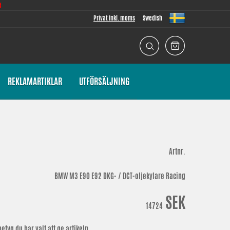
e
Privat Inkl. moms
Swedish
REKLAMARTIKLAR
UTFÖRSÄLJNING
Artnr.
BMW M3 E90 E92 DKG- / DCT-oljekylare Racing
SEK
14724
etyg du har valt att ge artikeln.