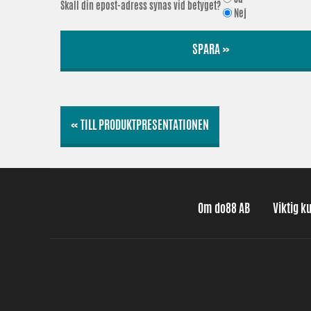
Skall din epost-adress synas vid betyget?
Nej
SPARA »
« TILL PRODUKTPRESENTATIONEN
Om do88 AB
Viktig k