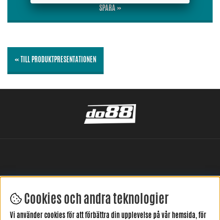
SPARA »
« TILL PRODUKTPRESENTATIONEN
Cookies och andra teknologier
LÄMNA DIN RECENSION HÄR
Vi använder cookies för att förbättra din upplevelse på vår hemsida, för