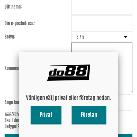
Ditt namn:
Din e-postadress:
Betyg:
Kommentar:
Vänligen välj privat eller företag nedan.
Ange koden:
8cwnzP
Privat
Företag
(motverkar spam)
Skall din epost-adress synas vid
Ja
betyget?
Nej