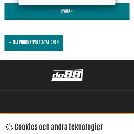
SPARA »
« TILL PRODUKTPRESENTATIONEN
Cookies och andra teknologier
LÄMNA DIN RECENSION HÄR