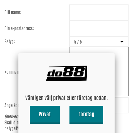
Ditt namn:
Din e-postadress:
Betyg:
Kommentar:
Vänligen välj privat eller företag nedan.
Ange koden:
jAWptn
Privat
Företag
(motverkar spam)
Skall din epost-adress synas vid
Ja
betyget?
Nej