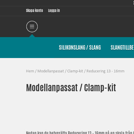
Skapa konto
Logga in
SILIKONSLANG / SLANG
SLANGTILLB
Hem
/
Modellanpassat
/
Clamp-kit
/
Reducering 13 - 16mm
Modellanpassat / Clamp-kit
Nedan kan du betygsätta
Reducering 13 - 16mm
på en skala från 0