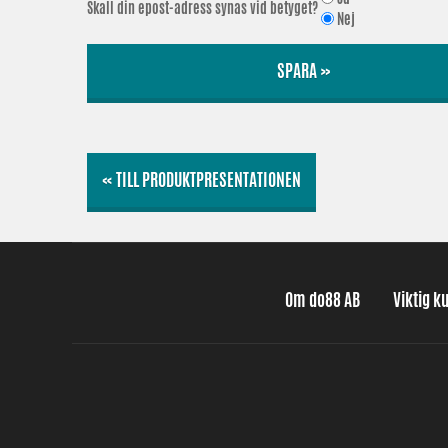
Skall din epost-adress synas vid betyget?
Nej
SPARA »
« TILL PRODUKTPRESENTATIONEN
Om do88 AB
Viktig k