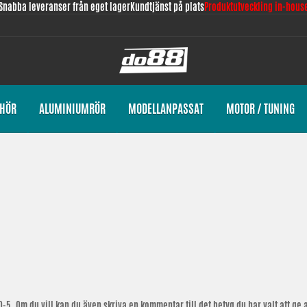
Snabba leveranser från eget lager
Kundtjänst på plats
Produktutveckling in-hous
EHÖR
ALUMINIUMRÖR
MODELLANPASSAT
MOTOR / TUNING
-5. Om du vill kan du även skriva en kommentar till det betyg du har valt att ge a