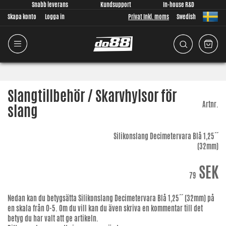
Snabb leverans
Kundsupport
In-house R&D
Skapa konto
Logga in
Privat Inkl. moms
Swedish
Slangtillbehör / Skarvhylsor för
Artnr.
slang
Silikonslang Decimetervara Blå 1,25´´
(32mm)
SEK
79
Nedan kan du betygsätta
Silikonslang Decimetervara Blå 1,25´´ (32mm)
på
en skala från 0-5. Om du vill kan du även skriva en kommentar till det
betyg du har valt att ge artikeln.