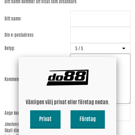
Ditt namn kommer att visas som avsändare.
Ditt namn:
Din e-postadress:
Betyg:
Kommentar:
Vänligen välj privat eller företag nedan.
Ange koden:
sYZ7Su
Privat
Företag
(motverkar spam)
Skall din epost-adress synas vid
Ja