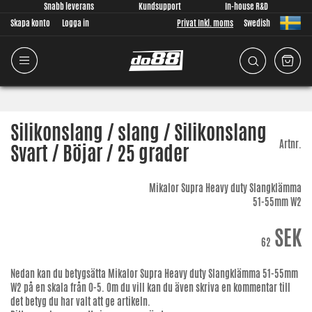
Snabb leverans
Kundsupport
In-house R&D
Skapa konto
Logga in
Privat Inkl. moms
Swedish
Silikonslang / slang / Silikonslang
Artnr.
Svart / Böjar / 25 grader
Mikalor Supra Heavy duty Slangklämma
51-55mm W2
SEK
62
Nedan kan du betygsätta
Mikalor Supra Heavy duty Slangklämma 51-55mm
W2
på en skala från 0-5. Om du vill kan du även skriva en kommentar till
det betyg du har valt att ge artikeln.