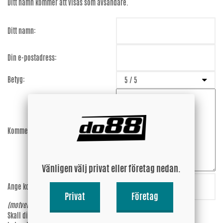
Ditt namn kommer att visas som avsändare.
Ditt namn:
Din e-postadress:
Betyg:
Kommentar:
Vänligen välj privat eller företag nedan.
Ange koden:
HkCTaB
Privat
Företag
(motverkar spam)
Skall din epost-adress synas vid
Ja