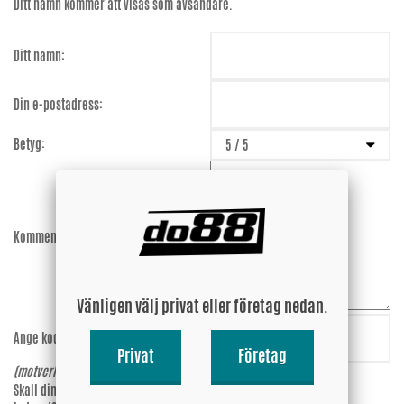
Ditt namn kommer att visas som avsändare.
Ditt namn:
Din e-postadress:
Betyg:
Kommentar:
Vänligen välj privat eller företag nedan.
Ange koden:
KpYYjA
Privat
Företag
(motverkar spam)
Skall din epost-adress synas vid
Ja