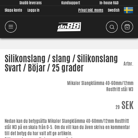
Snabb leverans
Kundsupport
In-house R&D
Skapa konto
Logga in
Privat Inkl. moms
Swedish
Silikonslang / slang / Silikonslang
Artnr.
Svart / Böjar / 25 grader
Mikalor Slangklämma 40-60mm/12mm
Rostfritt stål W3
SEK
29
Nedan kan du betygsätta
Mikalor Slangklämma 40-60mm/12mm Rostfritt
stål W3
på en skala från 0-5. Om du vill kan du även skriva en kommentar
till det betyg du har valt att ge artikeln.