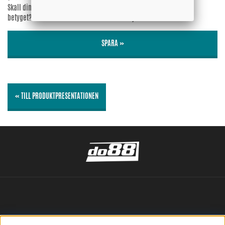
Skall din epost-adress synas vid
Ja
betyget?
Nej
SPARA »
« TILL PRODUKTPRESENTATIONEN