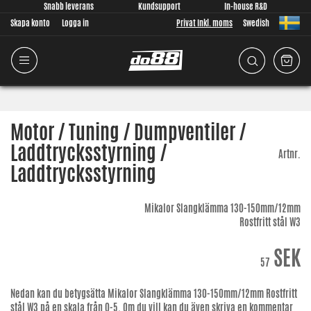
Snabb leverans
Kundsupport
In-house R&D
Skapa konto
Logga in
Privat Inkl. moms
Swedish
Motor / Tuning / Dumpventiler /
Laddtrycksstyrning /
Artnr.
Laddtrycksstyrning
Mikalor Slangklämma 130-150mm/12mm
Rostfritt stål W3
SEK
57
Nedan kan du betygsätta
Mikalor Slangklämma 130-150mm/12mm Rostfritt
stål W3
på en skala från 0-5. Om du vill kan du även skriva en kommentar