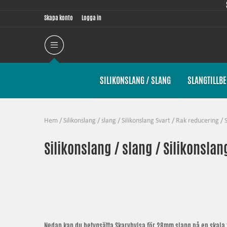
Skapa konto
Logga in
SILIKONSLANG / SLANG
SLANGTILLB
Hem
/
Silikonslang / slang
/
Silikonslang Svart
/
Rak reducering
/
Silikonslang / slang / Silikonslan
Nedan kan du betygsätta
Skarvhylsa för 28mm slang
på en skala 