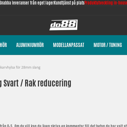
Snabba leveranser från eget lager
Kundtjänst på plats
Produktutveckling in-hous
EHÖR
ALUMINIUMRÖR
MODELLANPASSAT
MOTOR / TUNING
Skarvhylsa för 28mm slang
g Svart / Rak reducering
från 0-5. Om du vill kan du även skriva en kommentar till det betyg du har valt att