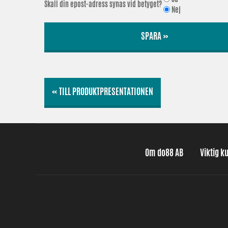
Skall din epost-adress synas vid betyget?
Nej
SPARA »
« TILL PRODUKTPRESENTATIONEN
Om do88 AB
Viktig k