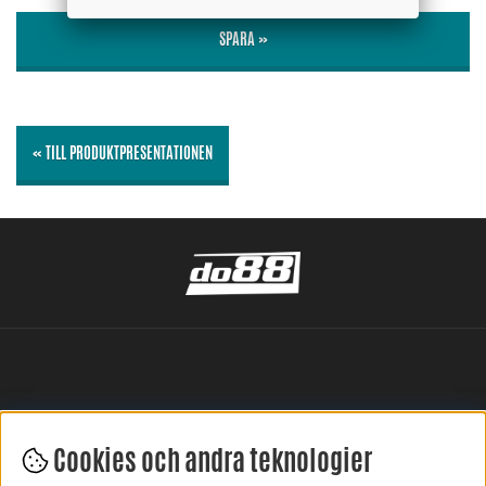
SPARA »
« TILL PRODUKTPRESENTATIONEN
Cookies och andra teknologier
LÄMNA DIN RECENSION HÄR