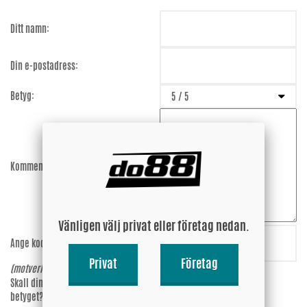
Ditt namn:
Din e-postadress:
Betyg:
Kommentar:
Vänligen välj privat eller företag nedan.
Ange koden:
y7cw44
Privat
Företag
(motverkar spam)
Skall din epost-adress synas vid
Ja
betyget?
Nej