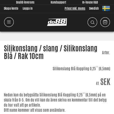
Snabb leverans
Kundsupport
In-house R&D
Skapa konto
Logga in
Privat Inkl. moms
Swedish
Silikonslang / slang / Silikonslang
Artnr.
Blå / Rak 10cm
Silikonslang Blå Koppling 0,25´´ (6,5mm)
SEK
41
Nedan kan du betygsätta
Silikonslang Blå Koppling 0,25´´ (6,5mm)
på en
skala från 0-5. Om du vill kan du även skriva en kommentar till det betyg
du har valt att ge artikeln.
Ditt namn kommer att visas som avsändare.