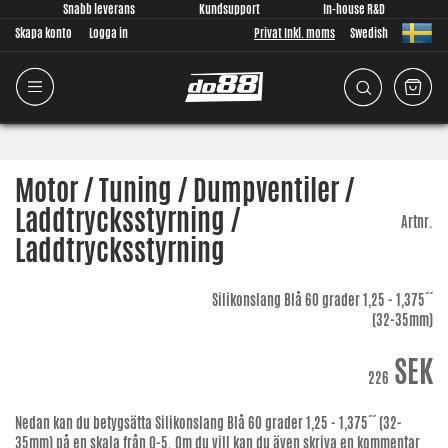
Snabb leverans
Kundsupport
In-house R&D
Skapa konto
Logga in
Privat Inkl. moms
Swedish
Motor / Tuning / Dumpventiler /
Laddtrycksstyrning /
Artnr.
Laddtrycksstyrning
Silikonslang Blå 60 grader 1,25 - 1,375´´
(32-35mm)
SEK
226
Nedan kan du betygsätta
Silikonslang Blå 60 grader 1,25 - 1,375´´ (32-
35mm)
på en skala från 0-5. Om du vill kan du även skriva en kommentar