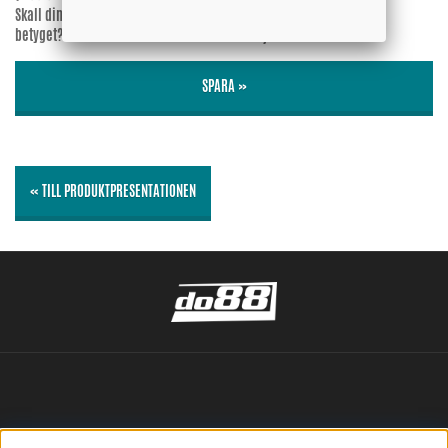
Skall din epost-adress synas vid
Ja
betyget?
Nej
SPARA »
« TILL PRODUKTPRESENTATIONEN