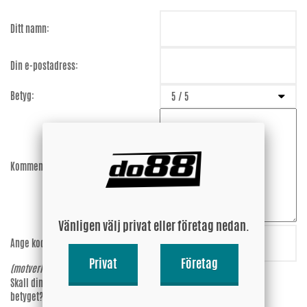
Ditt namn:
Din e-postadress:
Betyg:
Kommentar:
Vänligen välj privat eller företag nedan.
Ange koden:
hQkarc
Privat
Företag
(motverkar spam)
Skall din epost-adress synas vid
Ja
betyget?
Nej