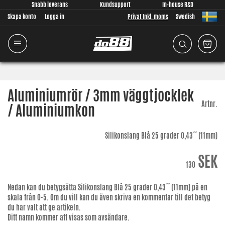
Snabb leverans
Kundsupport
In-house R&D
Skapa konto
Logga in
Privat Inkl. moms
Swedish
Aluminiumrör / 3mm väggtjocklek
Artnr.
/ Aluminiumkon
Silikonslang Blå 25 grader 0,43´´ (11mm)
SEK
130
Nedan kan du betygsätta
Silikonslang Blå 25 grader 0,43´´ (11mm)
på en
skala från 0-5. Om du vill kan du även skriva en kommentar till det betyg
du har valt att ge artikeln.
Ditt namn kommer att visas som avsändare.