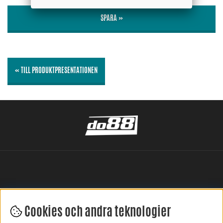
SPARA »
« TILL PRODUKTPRESENTATIONEN
Cookies och andra teknologier
LÄMNA DIN RECENSION HÄR