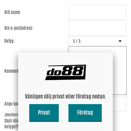
Ditt namn:
Din e-postadress:
Betyg:
Kommentar:
Vänligen välj privat eller företag nedan.
Ange koden:
8CUe3M
Privat
Företag
(motverkar spam)
Skall din epost-adress synas vid
Ja
betyget?
Nej