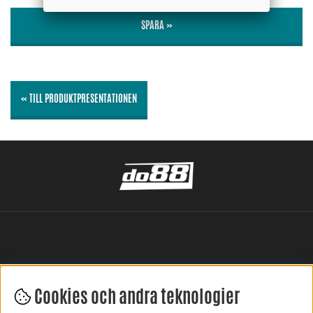
SPARA »
« TILL PRODUKTPRESENTATIONEN
Cookies och andra teknologier
LÄMNA DIN RECENSION HÄR