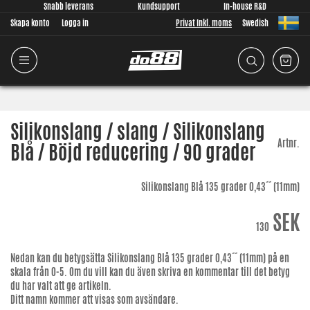
Snabb leverans
Kundsupport
In-house R&D
Skapa konto
Logga in
Privat Inkl. moms
Swedish
Silikonslang / slang / Silikonslang
Artnr.
Blå / Böjd reducering / 90 grader
Silikonslang Blå 135 grader 0,43´´ (11mm)
SEK
130
Nedan kan du betygsätta
Silikonslang Blå 135 grader 0,43´´ (11mm)
på en
skala från 0-5. Om du vill kan du även skriva en kommentar till det betyg
du har valt att ge artikeln.
Ditt namn kommer att visas som avsändare.