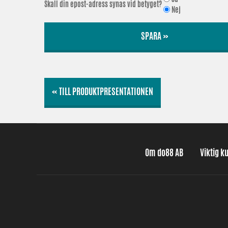
Skall din epost-adress synas vid betyget?
Nej
SPARA »
« TILL PRODUKTPRESENTATIONEN
Om do88 AB
Viktig k