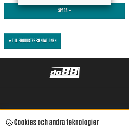
SPARA »
« TILL PRODUKTPRESENTATIONEN
Cookies och andra teknologier
LÄMNA DIN RECENSION HÄR