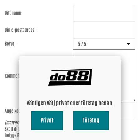
Ditt namn:
Din e-postadress:
Betyg:
Kommentar:
Vänligen välj privat eller företag nedan.
Ange koden:
ajSLu5
Privat
Företag
(motverkar spam)
Skall din epost-adress synas vid
Ja
betyget?
Nej