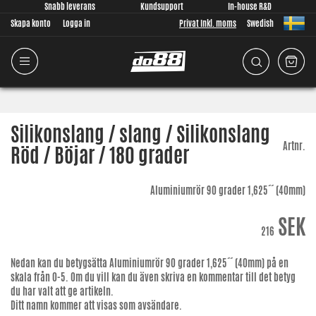
Snabb leverans
Kundsupport
In-house R&D
Skapa konto
Logga in
Privat Inkl. moms
Swedish
Silikonslang / slang / Silikonslang
Artnr.
Röd / Böjar / 180 grader
Aluminiumrör 90 grader 1,625´´ (40mm)
SEK
216
Nedan kan du betygsätta
Aluminiumrör 90 grader 1,625´´ (40mm)
på en
skala från 0-5. Om du vill kan du även skriva en kommentar till det betyg
du har valt att ge artikeln.
Ditt namn kommer att visas som avsändare.