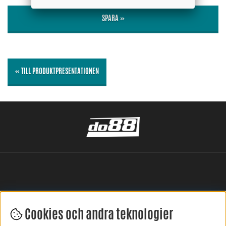
SPARA »
« TILL PRODUKTPRESENTATIONEN
Cookies och andra teknologier
LÄMNA DIN RECENSION HÄR