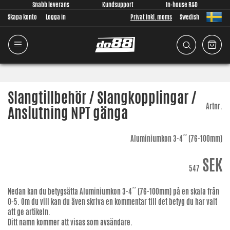
Snabb leverans
Kundsupport
In-house R&D
Skapa konto
Logga in
Privat Inkl. moms
Swedish
Slangtillbehör / Slangkopplingar /
Artnr.
Anslutning NPT gänga
Aluminiumkon 3-4´´ (76-100mm)
SEK
547
Nedan kan du betygsätta
Aluminiumkon 3-4´´ (76-100mm)
på en skala från
0-5. Om du vill kan du även skriva en kommentar till det betyg du har valt
att ge artikeln.
Ditt namn kommer att visas som avsändare.