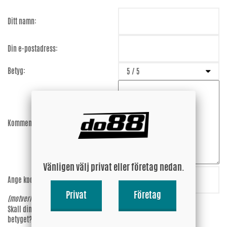
Ditt namn:
Din e-postadress:
Betyg:
Kommentar:
Vänligen välj privat eller företag nedan.
Ange koden:
UbSNMg
Privat
Företag
(motverkar spam)
Skall din epost-adress synas vid
Ja
betyget?
Nej