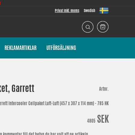
e
Privat Inkl. moms
Swedish
REKLAMARTIKLAR
UTFÖRSÄLJNING
et, Garrett
Artnr.
rrett Intercooler Cellpaket Luft-Luft (457 x 307 x 114 mm) - 785 HK
SEK
4805
n kommentar till det betyg du har valt att ge artikeln.