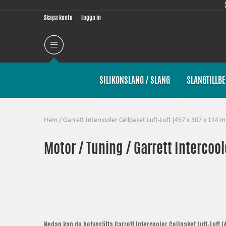
Skapa konto
Logga in
SILIKONSLANG / SLANG
SLANGTILLB
Hem
/
Garrett Intercooler Cellpaket Luft-Luft (457 x 307 x 114 
Motor / Tuning / Garrett Intercool
Nedan kan du betygsätta
Garrett Intercooler Cellpaket Luft-Luft 