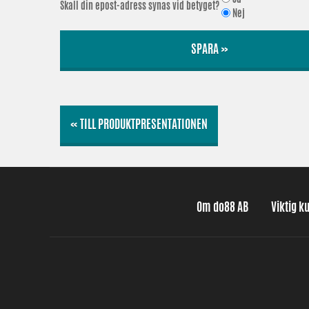
Skall din epost-adress synas vid betyget?
Nej
SPARA »
« TILL PRODUKTPRESENTATIONEN
Om do88 AB
Viktig k