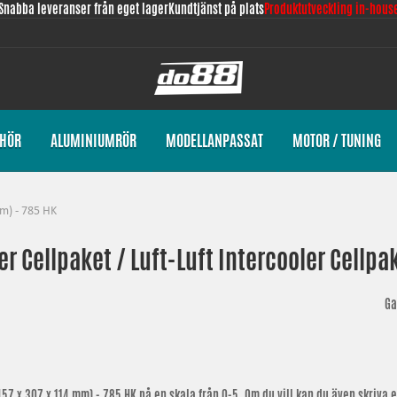
Snabba leveranser från eget lager
Kundtjänst på plats
Produktutveckling in-hous
EHÖR
ALUMINIUMRÖR
MODELLANPASSAT
MOTOR / TUNING
mm) - 785 HK
er Cellpaket / Luft-Luft Intercooler Cellpak
Ga
(457 x 307 x 114 mm) - 785 HK
på en skala från 0-5. Om du vill kan du även skriva e